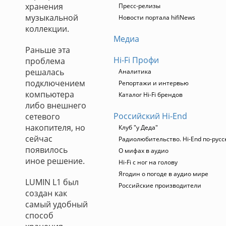
хранения
Пресс-релизы
музыкальной
Новости портала hifiNews
коллекции.
Медиа
Раньше эта
Hi-Fi Профи
проблема
решалась
Аналитика
подключением
Репортажи и интервью
компьютера
Каталог Hi-Fi брендов
либо внешнего
Российский Hi-End
сетевого
накопителя, но
Клуб "у Деда"
сейчас
Радиолюбительство. Hi-End по-русс
появилось
О мифах в аудио
иное решение.
Hi-Fi с ног на голову
Ягодин о погоде в аудио мире
LUMIN L1 был
Российские производители
создан как
самый удобный
способ