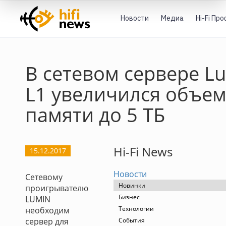
Новости
Медиа
Hi-Fi Пр
В сетевом сервере L
L1 увеличился объе
памяти до 5 ТБ
Hi-Fi News
15.12.2017
Новости
Сетевому
Новинки
проигрывателю
Бизнес
LUMIN
Технологии
необходим
сервер для
События