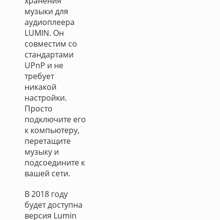
хранения
музыки для
аудиоплеера
LUMIN. Он
совместим со
стандартами
UPnP и не
требует
никакой
настройки.
Просто
подключите его
к компьютеру,
перетащите
музыку и
подсоедините к
вашей сети.
В 2018 году
будет доступна
версия Lumin