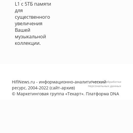
L1 с 5TБ памяти
для
существенного
увеличения
Вашей
музыкальной
коллекции.
HifiNews.ru - информационно-аналитический
Политика обработки
персональных данных
ресурс, 2004-2022 (сайт-архив)
©
Маркетинговая группа «Текарт»
. Платформа
DNA