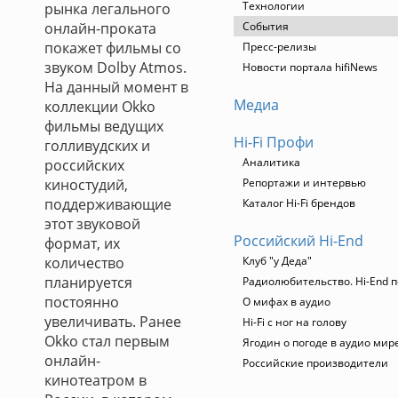
Технологии
рынка легального
онлайн-проката
События
покажет фильмы со
Пресс-релизы
звуком Dolby Atmos.
Новости портала hifiNews
На данный момент в
Медиа
коллекции Okko
фильмы ведущих
Hi-Fi Профи
голливудских и
Аналитика
российских
киностудий,
Репортажи и интервью
поддерживающие
Каталог Hi-Fi брендов
этот звуковой
Российский Hi-End
формат, их
количество
Клуб "у Деда"
планируется
Радиолюбительство. Hi-End п
постоянно
О мифах в аудио
увеличивать. Ранее
Hi-Fi с ног на голову
Okko стал первым
Ягодин о погоде в аудио мир
онлайн-
Российские производители
кинотеатром в