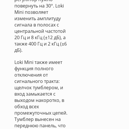
повернуть на 30°. Loki
Mini позволяет
изменить амплитуду
сигнала в полосах с
центральной частотой
20 Гц и 8 кГц (±12 дБ), а
также 400 Гц и 2 кГц (±6
дБ).
Loki Mini также имеет
функция полного
отключения от
сигнального тракта:
щелчок тумблером, и
вход замыкается с
выходом накоротко, в
обход всех
промежуточных цепей.
Тумблер вынесен на
переднюю панель, что