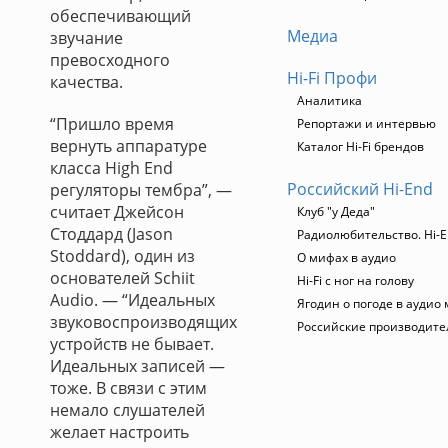
обеспечивающий
Медиа
звучание
превосходного
Hi-Fi Профи
качества.
Аналитика
“Пришло время
Репортажи и интервью
вернуть аппаратуре
Каталог Hi-Fi брендов
класса High End
Российский Hi-End
регуляторы тембра”, —
считает Джейсон
Клуб "у Деда"
Стоддард (Jason
Радиолюбительство. Hi-E
Stoddard), один из
О мифах в аудио
основателей Schiit
Hi-Fi с ног на голову
Audio. — “Идеальных
Ягодин о погоде в аудио
звуковоспроизводящих
Российские производите
устройств не бывает.
Идеальных записей —
тоже. В связи с этим
немало слушателей
желает настроить