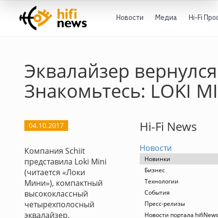
Новости
Медиа
Hi-Fi Пр
Эквалайзер вернулся
Знакомьтесь: LOKI M
Hi-Fi News
04.10.2017
Новости
Компания Schiit
Новинки
представила Loki Mini
Бизнес
(читается «Локи
Технологии
Мини»), компактный
высококлассный
События
четырехполосный
Пресс-релизы
эквалайзер,
Новости портала hifiNew