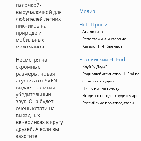
палочкой-
Медиа
выручалочкой для
любителей летних
Hi-Fi Профи
пикников на
Аналитика
природе и
мобильных
Репортажи и интервью
меломанов.
Каталог Hi-Fi брендов
Российский Hi-End
Несмотря на
скромные
Клуб "у Деда"
размеры, новая
Радиолюбительство. Hi-End по-
акустика от SVEN
О мифах в аудио
выдает громкий
Hi-Fi с ног на голову
убедительный
Ягодин о погоде в аудио мире
звук. Она будет
Российские производители
очень кстати на
выездных
вечеринках в кругу
друзей. А если вы
захотите