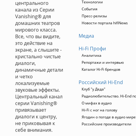
Технологии
центрального
канала из Серии
События
Vanishing® для
Пресс-релизы
домашних театров
Новости портала hifiNews
мирового класса.
Медиа
Все, что вы видите,
это действие на
Hi-Fi Профи
экране, а слышите -
Аналитика
кристально чистые
диалоги,
Репортажи и интервью
динамичные детали
Каталог Hi-Fi брендов
и четко
Российский Hi-End
локализуемые
звуковые эффекты.
Клуб "у Деда"
Центральный канал
Радиолюбительство. Hi-End п
серии Vanishing®
О мифах в аудио
привязывает
Hi-Fi с ног на голову
диалоги к центру,
Ягодин о погоде в аудио мире
не приковывая к
Российские производители
себе внимания.