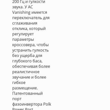
200 Гц и гулкости
звука. У АС
Vanishing имеется
переключатель для
сглаживания
отклика, который
регулирует
параметры
кроссовера, чтобы
устранить гулкость
без ущерба для
глубокого баса,
обеспечивая более
реалистичное
звучание и более
гибкое
размещение.
Патентованный
порт
фазоинвертора Polk
Power Port