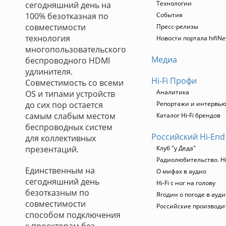
Технологии
сегодняшний день на
100% безотказная по
События
совместимости
Пресс-релизы
технология
Новости портала hifiN
многопользовательского
Медиа
беспроводного HDMI
удлинителя.
Hi-Fi Профи
Совместимость со всеми
Аналитика
OS и типами устройств
до сих пор остается
Репортажи и интервь
самым слабым местом
Каталог Hi-Fi брендов
беспроводных систем
Российский Hi-End
для коллективных
презентаций.
Клуб "у Деда"
Радиолюбительство. Hi
Единственным на
О мифах в аудио
сегодняшний день
Hi-Fi с ног на голову
безотказным по
Ягодин о погоде в ауд
совместимости
Российские производи
способом подключения