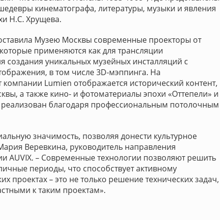
 шедевры кинематографа, литературы, музыки и явления
и Н.С. Хрущева.
доставила Музею Москвы современные проекторы от
которые применяются как для трансляции
для создания уникальных музейных инсталляций с
ображения, в том числе 3D-мэппинга. На
компании Lumien отображается исторический контент,
вы, а также кино- и фотоматериалы эпохи «Оттепели» и
 реализован благодаря профессиональным потолочным
альную значимость, позволяя донести культурное
 Мария Веревкина, руководитель направления
и AUVIX. – Современные технологии позволяют решить
личные периоды, что способствует активному
их проектах – это не только решение технических задач,
стными к таким проектам».