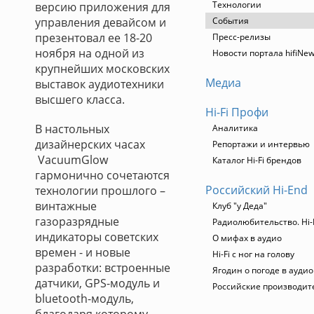
Технологии
версию приложения для
управления девайсом и
События
презентовал ее 18-20
Пресс-релизы
ноября на одной из
Новости портала hifiNe
крупнейших московских
Медиа
выставок аудиотехники
высшего класса.
Hi-Fi Профи
В настольных
Аналитика
дизайнерских часах
Репортажи и интервью
VacuumGlow
Каталог Hi-Fi брендов
гармонично сочетаются
Российский Hi-End
технологии прошлого –
винтажные
Клуб "у Деда"
газоразрядные
Радиолюбительство. Hi-
индикаторы советских
О мифах в аудио
времен - и новые
Hi-Fi с ног на голову
разработки: встроенные
Ягодин о погоде в ауди
датчики, GPS-модуль и
Российские производит
bluetooth-модуль,