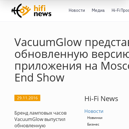
Новости
Медиа
Hi-Fi Пр
VacuumGlow предста
обновленную верси
приложения на Mosc
End Show
Hi-Fi News
29.11.2016
Новости
Бренд ламповых часов
Новинки
VacuumGlow выпустил
Бизнес
обновленную