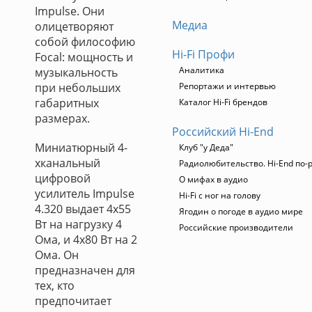
Impulse. Они
Медиа
олицетворяют
собой философию
Hi-Fi Профи
Focal: мощность и
Аналитика
музыкальность
при небольших
Репортажи и интервью
габаритных
Каталог Hi-Fi брендов
размерах.
Российский Hi-End
Миниатюрный 4-
Клуб "у Деда"
хканальный
Радиолюбительство. Hi-End по-
цифровой
О мифах в аудио
усилитель Impulse
Hi-Fi с ног на голову
4.320 выдает 4х55
Ягодин о погоде в аудио мире
Вт на нагрузку 4
Российские производители
Ома, и 4х80 Вт на 2
Ома. Он
предназначен для
тех, кто
предпочитает