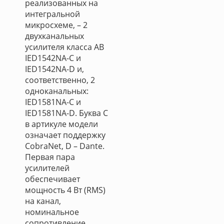
реализованных на
интегральной
микросхеме, – 2
двухканальных
усилителя класса АВ
IED1542NA-C и
IED1542NA-D и,
соответственно, 2
одноканальных:
IED1581NA-C и
IED1581NA-D. Буква C
в артикуле модели
означает поддержку
CobraNet, D – Dante.
Первая пара
усилителей
обеспечивает
мощность 4 Вт (RMS)
на канал,
номинальное
сопротивление