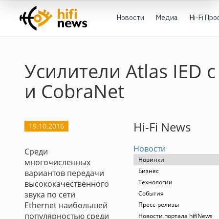
Новости
Медиа
Hi-Fi Пр
Усилители Atlas IED с
и CobraNet
Hi-Fi News
19.10.2016
Новости
Среди
Новинки
многочисленных
Бизнес
вариантов передачи
Технологии
высококачественного
звука по сети
События
Ethernet наибольшей
Пресс-релизы
популярностью среди
Новости портала hifiNews