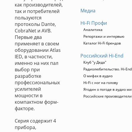
как производителей,
Медиа
так и потребителей
пользуются
Hi-Fi Профи
протоколы Dante,
Аналитика
CobraNet и AVB.
Первые два
Репортажи и интервью
применяет в своем
Каталог Hi-Fi брендов
оборудовании Atlas
Российский Hi-End
IED, в частности,
именно на них пал
Клуб "у Деда"
выбор при
Радиолюбительство. Hi-End
разработке
О мифах в аудио
профессиональных
Hi-Fi с ног на голову
усилителей
Ягодин о погоде в аудио м
мощности в
Российские производители
компактном форм-
факторе.
Серия содержит 4
прибора,