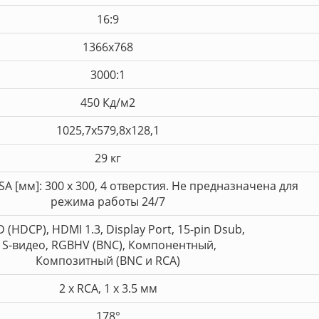
16:9
1366x768
3000:1
450 Кд/м2
1025,7x579,8x128,1
29 кг
A [мм]: 300 х 300, 4 отверстия. Не предназначена для
режима работы 24/7
D (HDCP), HDMI 1.3, Display Port, 15-pin Dsub,
S-видео, RGBHV (BNC), Компонентный,
Композитный (BNC и RCA)
2 x RCA, 1 x 3.5 мм
178°