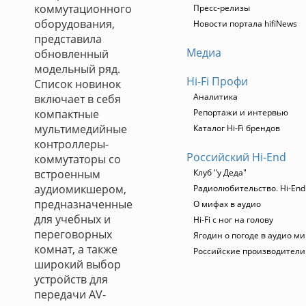
коммутационного
Пресс-релизы
оборудования,
Новости портала hifiNews
представила
Медиа
обновленный
модельный ряд.
Hi-Fi Профи
Список новинок
Аналитика
включает в себя
компактные
Репортажи и интервью
мультимедийные
Каталог Hi-Fi брендов
контроллеры-
Российский Hi-End
коммутаторы со
встроенным
Клуб "у Деда"
аудиомикшером,
Радиолюбительство. Hi-End
предназначенные
О мифах в аудио
для учебных и
Hi-Fi с ног на голову
переговорных
Ягодин о погоде в аудио м
комнат, а также
Российские производители
широкий выбор
устройств для
передачи AV-