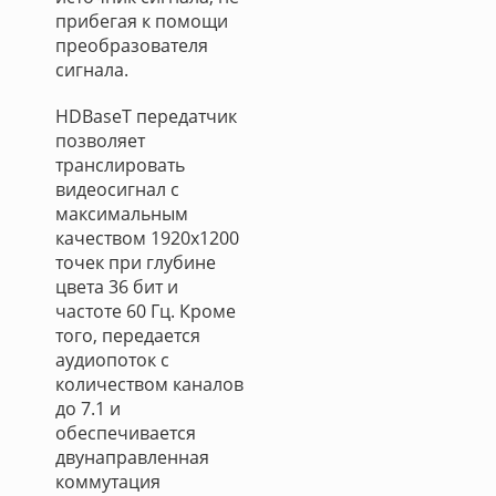
прибегая к помощи
преобразователя
сигнала.
HDBaseT передатчик
позволяет
транслировать
видеосигнал с
максимальным
качеством 1920х1200
точек при глубине
цвета 36 бит и
частоте 60 Гц. Кроме
того, передается
аудиопоток с
количеством каналов
до 7.1 и
обеспечивается
двунаправленная
коммутация