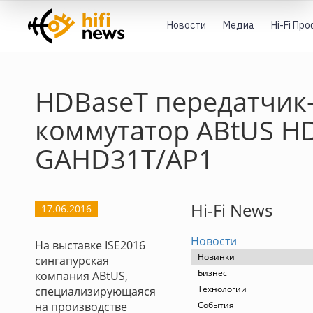
Новости
Медиа
Hi-Fi Пр
HDBaseT передатчик
коммутатор ABtUS H
GAHD31T/AP1
Hi-Fi News
17.06.2016
Новости
На выставке ISE2016
Новинки
сингапурская
Бизнес
компания ABtUS,
Технологии
специализирующаяся
на производстве
События