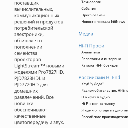
Технологии
поставщик
вычислительных,
События
коммуникационных
Пресс-релизы
решений и продуктов
Новости портала hifiNews
потребительской
Медиа
электроники,
объявляет о
Hi-Fi Профи
пополнении
Аналитика
семейства
проекторов
Репортажи и интервью
LightStream™ новыми
Каталог Hi-Fi брендов
моделями Pro7827HD,
Российский Hi-End
PJD7828HDL и
PJD7720HD для
Клуб "у Деда"
домашних
Радиолюбительство. Hi-End
развлечений. Все
О мифах в аудио
новинки
Hi-Fi с ног на голову
обеспечивают
Ягодин о погоде в аудио м
качественные
Российские производител
цветопередачу и звук.