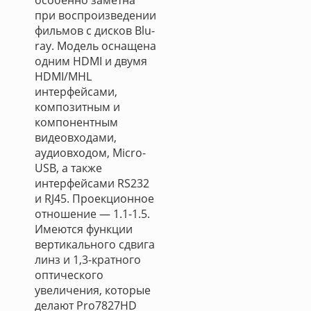
особенно заметна
при воспроизведении
фильмов с дисков Blu-
ray. Модель оснащена
одним HDMI и двумя
HDMI/MHL
интерфейсами,
композитным и
компонентным
видеовходами,
аудиовходом, Micro-
USB, а также
интерфейсами RS232
и RJ45. Проекционное
отношение — 1.1-1.5.
Имеются функции
вертикального сдвига
линз и 1,3-кратного
оптического
увеличения, которые
делают Pro7827HD