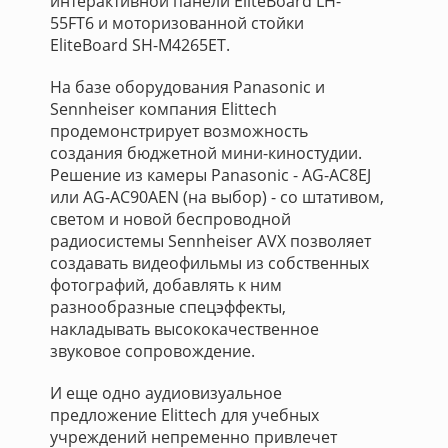
интерактивной панели EliteBoard LH-
55FT6 и моторизованной стойки
EliteBoard SH-M4265ET.
На базе оборудования Panasonic и
Sennheiser компания Elittech
продемонстрирует возможность
создания бюджетной мини-киностудии.
Решение из камеры Panasonic - AG-AC8EJ
или AG-AC90AEN (на выбор) - со штативом,
светом и новой беспроводной
радиосистемы Sennheiser AVX позволяет
создавать видеофильмы из собственных
фотографий, добавлять к ним
разнообразные спецэффекты,
накладывать высококачественное
звуковое сопровождение.
И еще одно аудиовизуальное
предложение Elittech для учебных
учреждений непременно привлечет