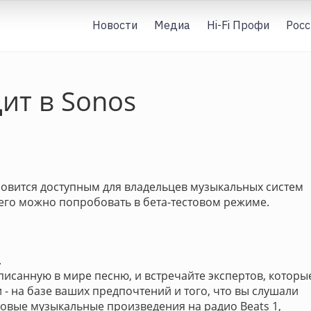
Новости
Медиа
Hi-Fi Профи
Росс
ит в Sonos
новится доступным для владельцев музыкальных систем
с его можно попробовать в бета-тестовом режиме.
.
писанную в мире песню, и встречайте экспертов, которы
- на базе ваших предпочтений и того, что вы слушали
овые музыкальные произведения на радио Beats 1,