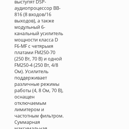
выступят DSP-
аудиопроцессор BB-
816 (8 входов/16
выходов), а также
модульный 6-
канальный усилитель
мощности класса D
F6-MF с четярьмя
платами FM250-70
(250 Вт, 70 В) и одной
FM250-4 (250 Вт, 4/8
Ом). Усилитель
поддерживает
различные режимы
работы (4, 8 Ом, 70 В),
оснащен
отключаемым
лимитером и
частотным фильтром.
Суммарная
максимальная