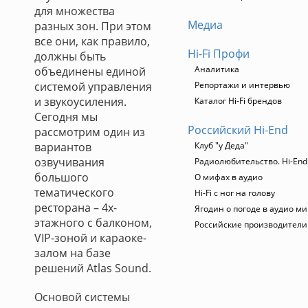
для множества
Медиа
разных зон. При этом
все они, как правило,
Hi-Fi Профи
должны быть
Аналитика
объединены единой
системой управления
Репортажи и интервью
и звукоусиления.
Каталог Hi-Fi брендов
Сегодня мы
Российский Hi-End
рассмотрим один из
вариантов
Клуб "у Деда"
озвучивания
Радиолюбительство. Hi-End
большого
О мифах в аудио
тематического
Hi-Fi с ног на голову
ресторана – 4х-
Ягодин о погоде в аудио м
этажного с балконом,
Российские производители
VIP-зоной и караоке-
залом на базе
решений Atlas Sound.
Основой системы