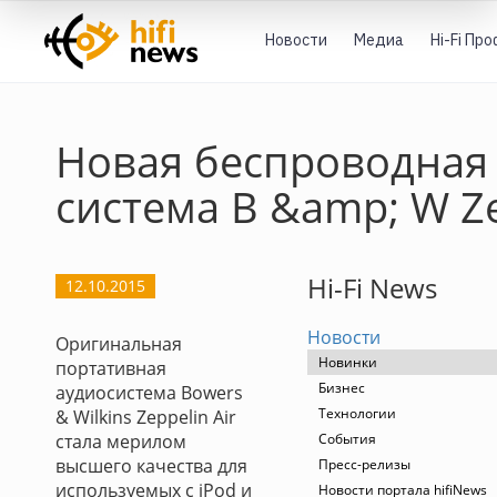
Новости
Медиа
Hi-Fi Пр
Новая беспроводная
система B &amp; W Z
Hi-Fi News
12.10.2015
Новости
Оригинальная
Новинки
портативная
Бизнес
аудиосистема Bowers
Технологии
& Wilkins Zeppelin Air
стала мерилом
События
высшего качества для
Пресс-релизы
используемых с iPod и
Новости портала hifiNews