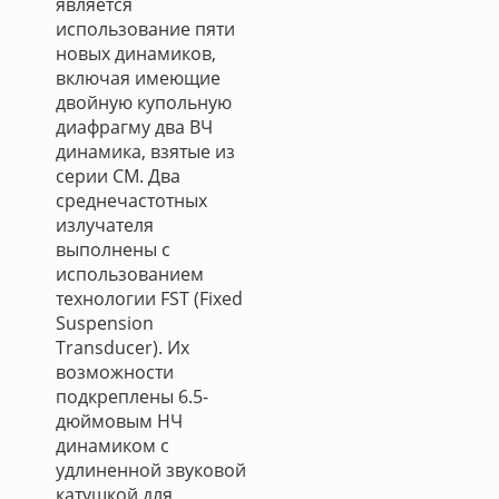
является
использование пяти
новых динамиков,
включая имеющие
двойную купольную
диафрагму два ВЧ
динамика, взятые из
серии CM. Два
среднечастотных
излучателя
выполнены с
использованием
технологии FST (Fixed
Suspension
Transducer). Их
возможности
подкреплены 6.5-
дюймовым НЧ
динамиком с
удлиненной звуковой
катушкой для