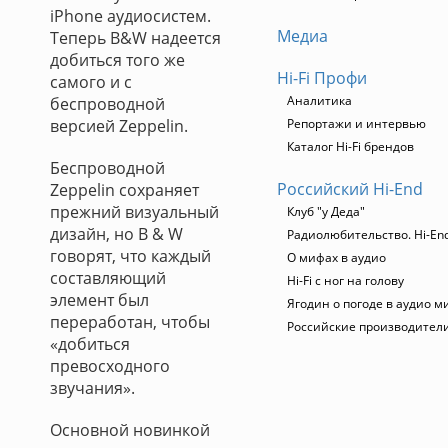
iPhone аудиосистем.
Медиа
Теперь B&W надеется
добиться того же
Hi-Fi Профи
самого и с
Аналитика
беспроводной
версией Zeppelin.
Репортажи и интервью
Каталог Hi-Fi брендов
Беспроводной
Российский Hi-End
Zeppelin сохраняет
прежний визуальный
Клуб "у Деда"
дизайн, но B & W
Радиолюбительство. Hi-End
говорят, что каждый
О мифах в аудио
составляющий
Hi-Fi с ног на голову
элемент был
Ягодин о погоде в аудио м
переработан, чтобы
Российские производител
«добиться
превосходного
звучания».
Основной новинкой