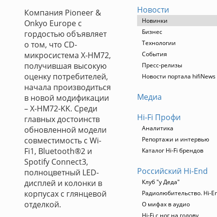
Новости
Компания Pioneer &
Новинки
Onkyo Europe с
Бизнес
гордостью объявляет
Технологии
о том, что CD-
микросистема X-HM72,
События
получившая высокую
Пресс-релизы
оценку потребителей,
Новости портала hifiNews
начала производиться
Медиа
в новой модификации
– X-HM72-KK. Среди
Hi-Fi Профи
главных достоинств
Аналитика
обновленной модели
совместимость с Wi-
Репортажи и интервью
Fi1, Bluetooth®2 и
Каталог Hi-Fi брендов
Spotify Connect3,
Российский Hi-End
полноцветный LED-
дисплей и колонки в
Клуб "у Деда"
корпусах с глянцевой
Радиолюбительство. Hi-En
отделкой.
О мифах в аудио
Hi-Fi с ног на голову