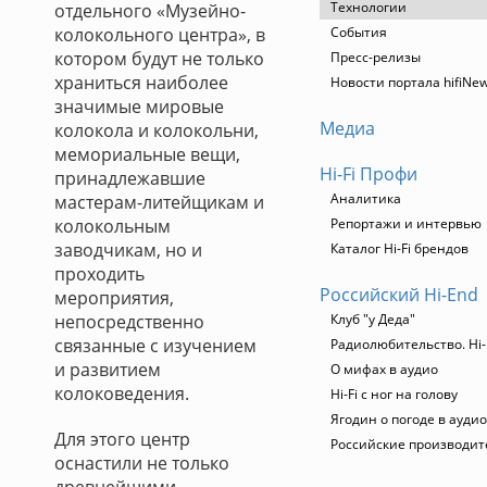
Технологии
отдельного «Музейно-
колокольного центра», в
События
котором будут не только
Пресс-релизы
храниться наиболее
Новости портала hifiNe
значимые мировые
Медиа
колокола и колокольни,
мемориальные вещи,
Hi-Fi Профи
принадлежавшие
Аналитика
мастерам-литейщикам и
колокольным
Репортажи и интервью
заводчикам, но и
Каталог Hi-Fi брендов
проходить
Российский Hi-End
мероприятия,
непосредственно
Клуб "у Деда"
связанные с изучением
Радиолюбительство. Hi-
и развитием
О мифах в аудио
колоковедения.
Hi-Fi с ног на голову
Ягодин о погоде в ауди
Для этого центр
Российские производит
оснастили не только