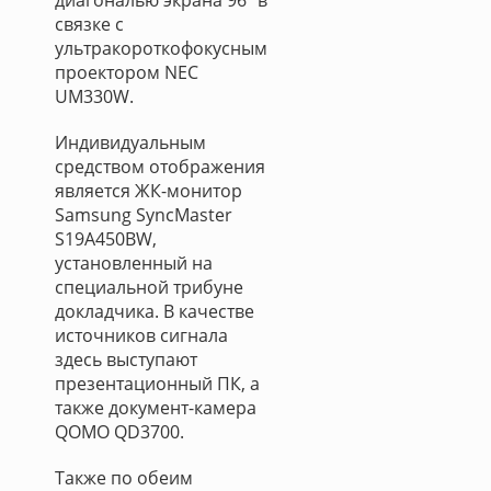
диагональю экрана 96’’ в
связке с
ультракороткофокусным
проектором NEC
UM330W.
Индивидуальным
средством отображения
является ЖК-монитор
Samsung SyncMaster
S19A450BW,
установленный на
специальной трибуне
докладчика. В качестве
источников сигнала
здесь выступают
презентационный ПК, а
также документ-камера
QOMO QD3700.
Также по обеим