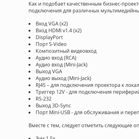
Как и подобает качественным бизнес-проек
подключения для различных мультимедийных
Вход VGA (x2)
Вход HDMI v1.4 (x2)
DisplayPort
Порт S-Video
Композитный видеовход
Аудио вход (RCA)
Аудио вход (Mini-Jack)
Выход VGA
Аудио выход (Mini-Jack)
RJ45 – для подключения проектора к лока
Триггер 12V - для подключения перифери
RS-232
Выход 3D-Sync
Порт Mini-USB - для обслуживания и пер
Вместе с тем, следует отметить следующие о
Зум 1.5x