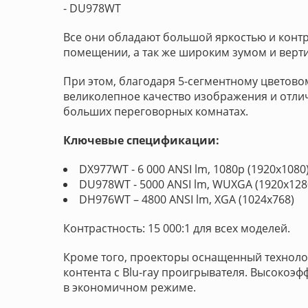
- DU978WT
Все они обладают большой яркостью и конт
помещении, а так же широким зумом и верти
При этом, благодаря 5-сегментному цветово
великолепное качество изображения и отли
больших переговорных комнатах.
Ключевые спецификации:
DX977WT - 6 000 ANSI lm, 1080р (1920x1080
DU978WT - 5000 ANSI lm, WUXGA (1920x128
DH976WT – 4800 ANSI lm, XGA (1024x768)
Контрастность: 15 000:1 для всех моделей.
Кроме того, проекторы оснащенный техноло
контента с Blu-ray проигрывателя. Высокоэ
в экономичном режиме.