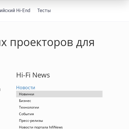
ийский Hi-End
Тесты
Вход
х проекторов для
Hi-Fi News
Новости
и
Новинки
Бизнес
Технологии
События
Пресс-релизы
Новости портала hifiNews