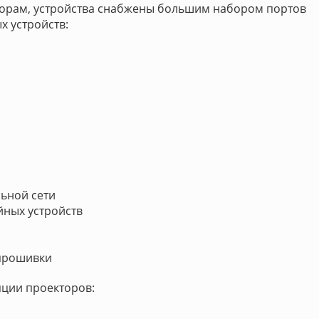
торам, устройства снабжены большим набором портов
 устройств:
льной сети
йных устройств
епрошивки
пции проекторов: