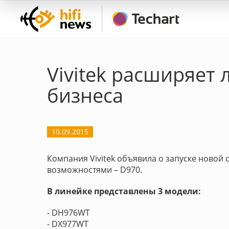
Vivitek расширяет
бизнеса
10.09.2015
Компания Vivitek объявила о запуске ново
возможностями – D970.
В линейке представлены 3 модели:
- DH976WT
- DX977WT