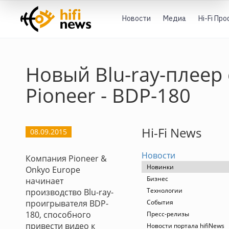
Новости
Медиа
Hi-Fi Пр
Новый Blu-ray-плеер 
Pioneer - BDP-180
Hi-Fi News
08.09.2015
Новости
Компания Pioneer &
Новинки
Onkyo Europe
Бизнес
начинает
Технологии
производство Blu-ray-
проигрывателя BDP-
События
180, способного
Пресс-релизы
привести видео к
Новости портала hifiNews