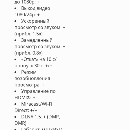
до 1080p: +
Выход видео
1080/24p: +
Ускоренный
просмотр со звуком: +
(прибл. 1.5x)
Замедленный
просмотр со звуком: +
(прибл. 0.8x)
«Откат» на 10 с/
пропуск 30 с: +/+
Режим
возобновления
просмотра: +
Управление по
HDMI®: +
Miracast/Wi-Fi
Direct: +/+
DLNA 1.5: + (DMP,
DMR)
Габариты (Ш×В×Г):