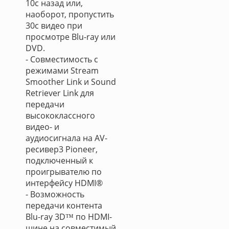
10с назад или,
наоборот, пропустить
30с видео при
просмотре Blu-ray или
DVD.
- Совместимость с
режимами Stream
Smoother Link и Sound
Retriever Link для
передачи
высококлассного
видео- и
аудиосигнала на AV-
ресивер3 Pioneer,
подключенный к
проигрывателю по
интерфейсу HDMI®
- Возможность
передачи контента
Blu-ray 3D™ по HDMI-
шине на совместимый