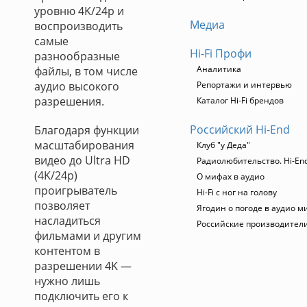
уровню 4K/24p и
Медиа
воспроизводить
самые
Hi-Fi Профи
разнообразные
Аналитика
файлы, в том числе
аудио высокого
Репортажи и интервью
разрешения.
Каталог Hi-Fi брендов
Российский Hi-End
Благодаря функции
масштабирования
Клуб "у Деда"
видео до Ultra HD
Радиолюбительство. Hi-End
(4K/24p)
О мифах в аудио
проигрыватель
Hi-Fi с ног на голову
позволяет
Ягодин о погоде в аудио м
насладиться
Российские производител
фильмами и другим
контентом в
разрешении 4K —
нужно лишь
подключить его к