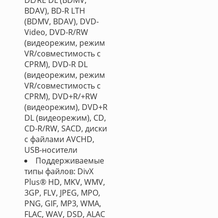
DL/RE DL (BDMV,
BDAV), BD-R LTH
(BDMV, BDAV), DVD-
Video, DVD-R/RW
(видеорежим, режим
VR/совместимость с
CPRM), DVD-R DL
(видеорежим, режим
VR/совместимость с
CPRM), DVD+R/+RW
(видеорежим), DVD+R
DL (видеорежим), CD,
CD-R/RW, SACD, диски
с файлами AVCHD,
USB-носители
Поддерживаемые
типы файлов: DivX
Plus® HD, MKV, WMV,
3GP, FLV, JPEG, MPO,
PNG, GIF, MP3, WMA,
FLAC, WAV, DSD, ALAC