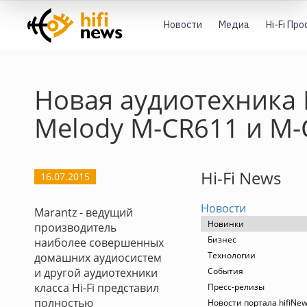
Новости
Медиа
Hi-Fi Пр
Новая аудиотехника 
Melody М-CR611 и М-
Hi-Fi News
16.07.2015
Новости
Marantz - ведущий
Новинки
производитель
Бизнес
наиболее совершенных
Технологии
домашних аудиосистем
и другой аудиотехники
События
класса Hi-Fi представил
Пресс-релизы
полностью
Новости портала hifiNe