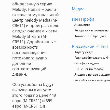
обновленную серию
Медиа
Melody. Новые модели
включают музыкальный
Hi-Fi Профи
центр Melody Media (М-
Аналитика
CR611) и проигрыватель
с подключением к сети
Репортажи и интервью
Melody Stream (М-
Каталог Hi-Fi брендов
CR511). Доработанные
Российский Hi-End
возможности
воспроизведения
Клуб "у Деда"
потокового аудио
Радиолюбительство. Hi-
дополняет
О мифах в аудио
соответствующий
Hi-Fi с ног на голову
дизайн.
Ягодин о погоде в ауди
Российские производит
Оба устройства будут
выпущены в августе
этого года по цене 449
евро (М-CR511) и 699
евро (М-CR611), в