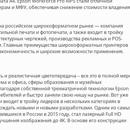
ата А4. Epson WorkForce Pro RIPS стали отличной
ерам и МФУ, обеспечивая снижение стоимости владения
 на российском широкоформатном рынке — компания
ильной печати и фотопечати, а также входит в тройку
тектурных чертежей, производства рекламных и POS-
ии. Главные преимущества широкоформатных принтеров
 экономичность и широкие возможности применения.
ь и реалистичная цветопередача – все это в полной мер
дома и офиса, сферы образования и музейных
 Благодаря собственной трехматричной технологии Epson
ебителей и быстро заняли свою нишу на рынке. Вот уже
и входит в тройку лидеров в нескольких категориях в
верждать новыми и новыми разработками. Одним из самы
ившихся в России в 2015 году, стал лазерный Full HD
лучшения изображения до 4K. В основе его конструкции