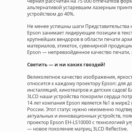
чернил рассчитан на 75 000 отпечатков форм
альтернативой устаревшим лазерным принт
устройством до 40%.
Не менее успешны шаги Представительства
Epson занимает лидирующие позиции в текст
крупнейших вендоров в области печати архи
материалов, этикеток, сувенирной продукц
Epson — непревзойденное качество печати,
Светить — и ни каких гвоздей!
Великолепное качество изображения, яркост
относится к каждому проектору Epson: для 
инсталляций, кинотеатров и детских садов!
3LCD наши устройства покорили сердца потр
14 лет компания Epson является №1 в мире2 
России. Этот статус нужно неизменно подт
актуальных и инновационных устройств, появ
проектор Epson EH-LS10000 с технологией у
— новое поколение матриц 3LCD Reflective.