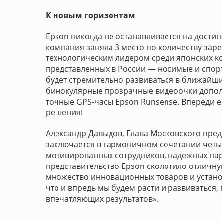
К новым горизонтам
Epson никогда не останавливается на достигн
компания заняла 3 место по количеству зар
технологическим лидером среди японских к
представленных в России — носимые и спор
будет стремительно развиваться в ближайш
бинокулярные прозрачные видеоочки дополн
точные GPS-часы Epson Runsense. Впереди 
решения!
Александр Давыдов, Глава Московского пред
заключается в гармоничном сочетании четы
мотивированных сотрудников, надежных парт
представительство Epson сколотило отличну
множество инновационных товаров и устано
что и впредь мы будем расти и развиваться,
впечатляющих результатов».