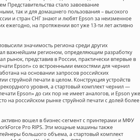
ем Представительства стало завоевание
ными, так и для домашнего пользования – высокого
ссии и стран СНГ знают и любят Epson за неизменное
их ежегодно, на протяжении вот уже 13-ти лет активно
повысили значимость региона среди других
стал важнейшим регионом, определяющим разработку
вал рынок, представив в России, практически впервые в
ечати Epson» со встроенными емкостями для чернил
аботана на основании запросов российских
тии струйной печати в целом. Конструкция устройств
 рекордного уровня, а стартовый комплект чернил —
печати Epson» до сих пор не имеет аналогов, и Epson уж
сто на российском рынке струйной печати с долей более
n активно вошел в бизнес-сегмент с принтерами и МФУ
orkForce Pro RIPS. Эти мощные машины также
тейнеры большого объема, а стартовый комплект