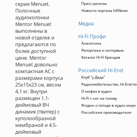
серии Menuet.
Пресс-релизы
Полочные
Новости портала hifiNews
аудиоколонки
Медиа
Mentor Menuet
выполнены в
Hi-Fi Профи
новой отделке и
Аналитика
предлагаются по
более доступной
Репортажи и интервью
цене. Mentor
Каталог Hi-Fi брендов
Menuet довольно
Российский Hi-End
компактная АС с
размерами корпуса
Клуб "у Деда"
25х15х23 см, весом
Радиолюбительство. Hi-End по
4,1 кг. Внутри
О мифах в аудио
размещен 1.1-
Hi-Fi с ног на голову
дюймовый ВЧ
Ягодин о погоде в аудио мире
динамик (твитер) с
Российские производители
куполообразной
мембраной и 4.5-
дюймовый