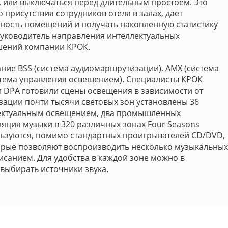
или выключаться перед длительным простоем. Это
о присутствия сотрудников отеля в залах, дает
ность помещений и получать накопленную статистику
руководитель направления интеллектуальных
шений компании КРОК.
ние BSS (система аудиомаршрутизации), AMX (система
стема управления освещением). Специалисты КРОК
 DPA готовили сцены освещения в зависимости от
ации почти тысячи световых зон установлены 36
лектуальным освещением, два промышленных
ляция музыки в 320 различных зонах Four Seasons
льзуются, помимо стандартных проигрывателей CD/DVD,
орые позволяют воспроизводить несколько музыкальных
исанием. Для удобства в каждой зоне можно в
выбирать источники звука.