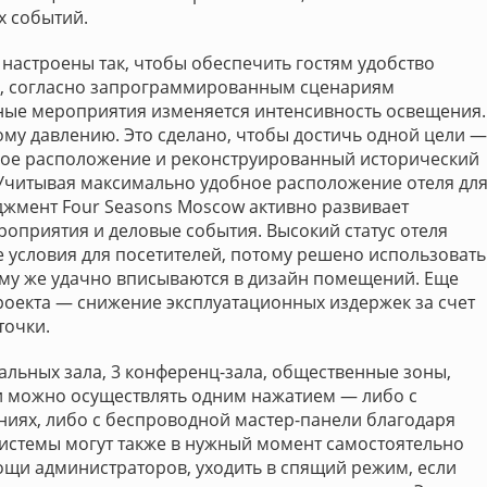
х событий.
настроены так, чтобы обеспечить гостям удобство
р, согласно запрограммированным сценариям
етные мероприятия изменяется интенсивность освещения.
му давлению. Это сделано, чтобы достичь одной цели —
ьное расположение и реконструированный исторический
 Учитывая максимально удобное расположение отеля дл
джмент Four Seasons Moscow активно развивает
оприятия и деловые события. Высокий статус отеля
 условия для посетителей, потому решено использовать
му же удачно вписываются в дизайн помещений. Еще
роекта — снижение эксплуатационных издержек за счет
точки.
альных зала, 3 конференц-зала, общественные зоны,
ми можно осуществлять одним нажатием — либо с
ниях, либо с беспроводной мастер-панели благодаря
стемы могут также в нужный момент самостоятельно
ощи администраторов, уходить в спящий режим, если