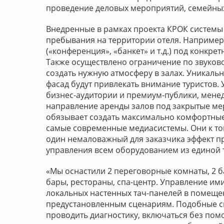
проведение деловых мероприятий, семейны
Внедренные в рамках проекта КРОК системы 
пребывания на территории отеля. Наприме
(«конференция», «банкет» и т.д.) под конкр
Также осуществлено ограничение по звуково
создать нужную атмосферу в залах. Уникал
фасад будут привлекать внимание туристов.
бизнес-аудитории и премиум-публики, мене
направление аренды залов под закрытые мер
обязывает создать максимально комфортные
самые современные медиасистемы. Они к то
один немаловажный для заказчика эффект п
управления всем оборудованием из единой 
«Мы оснастили 2 переговорные комнаты, 2 б
бары, рестораны, спа-центр. Управление и
локальных настенных тач-панелей в помеще
предустановленным сценариям. Подобные си
проводить диагностику, включаться без пом