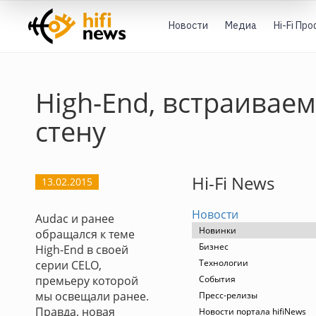
Новости
Медиа
Hi-Fi Пр
High-End, встраивае
стену
Hi-Fi News
13.02.2015
Новости
Audac и ранее
Новинки
обращался к теме
Бизнес
High-End в своей
Технологии
серии CELO,
премьеру которой
События
мы освещали ранее.
Пресс-релизы
Правда, новая
Новости портала hifiNews