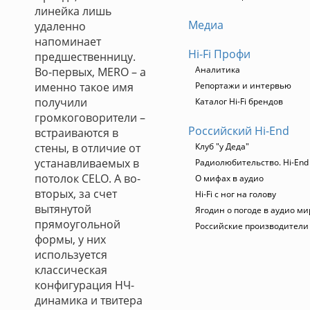
линейка лишь
Медиа
удаленно
напоминает
Hi-Fi Профи
предшественницу.
Аналитика
Во-первых, MERO – а
именно такое имя
Репортажи и интервью
получили
Каталог Hi-Fi брендов
громкоговорители –
Российский Hi-End
встраиваются в
стены, в отличие от
Клуб "у Деда"
устанавливаемых в
Радиолюбительство. Hi-End
потолок CELO. А во-
О мифах в аудио
вторых, за счет
Hi-Fi с ног на голову
вытянутой
Ягодин о погоде в аудио ми
прямоугольной
Российские производители
формы, у них
используется
классическая
конфигурация НЧ-
динамика и твитера