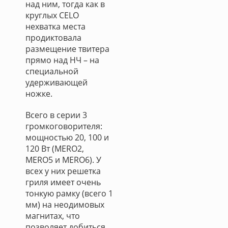
над ним, тогда как в
круглых CELO
нехватка места
продиктовала
размещение твитера
прямо над НЧ – на
специальной
удерживающей
ножке.
Всего в серии 3
громкоговорителя:
мощностью 20, 100 и
120 Вт (MERO2,
MERO5 и MERO6). У
всех у них решетка
гриля имеет очень
тонкую рамку (всего 1
мм) на неодимовых
магнитах, что
позволяет добиться