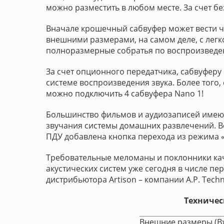
можно разместить в любом месте. За счет б
Вначале крошечный сабвуфер может вести ч
внешними размерами, на самом деле, с легко
полноразмерные собратья по воспроизведе
За счет опционного передатчика, сабвуферу
системе воспроизведения звука. Более того
можно подключить 4 сабвуфера Nano 1!
Большинство фильмов и аудиозаписей имеют
звучания системы домашних развлечений. В
ПДУ добавлена кнопка перехода из режима «
Требовательные меломаны и поклонники ка
акустических систем уже сегодня в числе пе
дистрибьютора Artison – компании A.P. Techn
Техничес
Внешние размеры (В