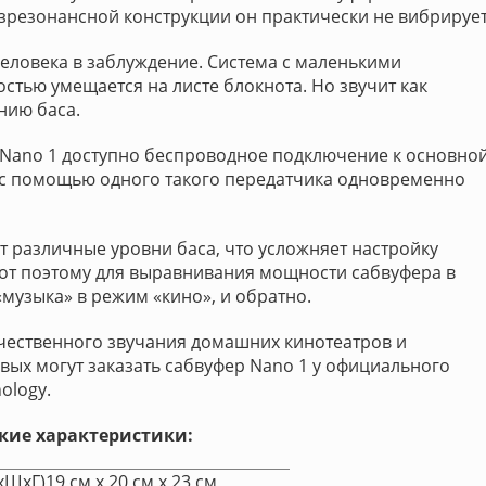
езрезонансной конструкции он практически не вибрирует
еловека в заблуждение. Система с маленькими
стью умещается на листе блокнота. Но звучит как
нию баса.
 Nano 1 доступно беспроводное подключение к основно
, с помощью одного такого передатчика одновременно
 различные уровни баса, что усложняет настройку
от поэтому для выравнивания мощности сабвуфера в
музыка» в режим «кино», и обратно.
чественного звучания домашних кинотеатров и
рвых могут заказать сабвуфер Nano 1 у официального
ology.
кие характеристики:
хШхГ)
19 см х 20 см х 23 см