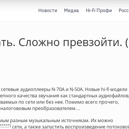
Новости
Медиа
Hi-Fi Профи
Росс
ть. Сложно превзойти. 
т сетевые аудиоплееры N-70A и N-50A. Новые hi-fi модели
пного качества звучания как стандартных аудиофайлов
ваемых по сети или без нее. Помимо всего прочего,
аналогововым преобразователем…
самым разным музыкальным источникам. Их можно
[*****]
сети, а также запустить воспроизведение потоково