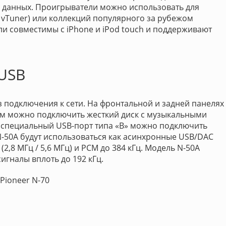
а данных. Проигрыватели можно использовать для
vTuner) или коллекций популярного за рубежом
ли совместимы с iPhone и iPod touch и поддерживают
USB
з подключения к сети. На фронтальной и задней панелях
ым можно подключить жесткий диск с музыкальными
ез специальный USB-порт типа «В» можно подключить
N-50A будут использоваться как асинхронные USB/DAC
2,8 МГц / 5,6 МГц) и PCM до 384 кГц. Модель N-50A
игналы вплоть до 192 кГц.
Pioneer N-70