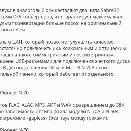
вука в аналоговый осуществляют два чипа Sabre32
осьми D/А конвертеров, что гарантирует максимально
зультат конвертации больше похож на оригинальный
азователей.
ссным ЦАП, который позволяет улучшить качество
остаточно подключить их к коаксильным и оптическим
снащена также симметричным и нессиметричным
ащены USB-разъемами для подключения жесткого диска
а В для подключения ПК или Mac. В N-70A также
альной панели, который работает от отдельного
Pioneer N-70
 FLAC, ALAC, MP3, AIFF и WAV с разрешением до 384
 Вне зависимости от типа файла модели N-70A и N-50A
в режиме «gapless» (без пауз между треками).
Pioneer N-70