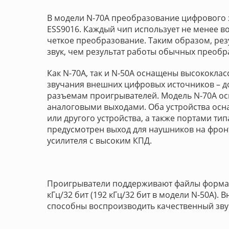
В модели N-70A преобразование цифрового з
ESS9016. Каждый чип использует не менее в
четкое преобразование. Таким образом, ре
звук, чем результат работы обычных преобр
Как N-70A, так и N-50A оснащены высококла
звучания внешних цифровых источников – д
разъемам проигрывателей. Модель N-70A о
аналоговыми выходами. Оба устройства осн
или другого устройства, а также портами тип
предусмотрен выход для наушников на фронт
усилителя с высоким КПД.
Проигрыватели поддерживают файлы форматов
кГц/32 бит (192 кГц/32 бит в модели N-50A).
способны воспроизводить качественный звук 