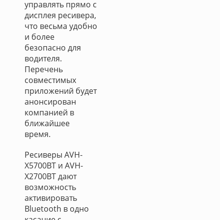
управлять прямо с
дисплея ресивера,
что весьма удобно
и более
безопасно для
водителя.
Перечень
совместимых
приложений будет
анонсирован
компанией в
ближайшее
время.
Ресиверы AVH-
X5700BT и AVH-
X2700BT дают
возможность
активировать
Bluetooth в одно
касание с