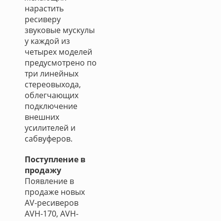
нарастить
ресиверу
звуковые мускулы
у каждой из
четырех моделей
предусмотрено по
три линейных
стереовыхода,
облегчающих
подключение
внешних
усилителей и
сабвуферов.
Поступление в
продажу
Появление в
продаже новых
AV-ресиверов
AVH-170, AVH-