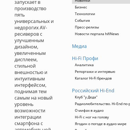
Новинки
запускает в
Бизнес
производство
Технологии
пять
универсальных и
События
недорогих AV-
Пресс-релизы
ресиверов с
Новости портала hifiNews
улучшенным
Медиа
дизайном,
увеличенным
Hi-Fi Профи
дисплеем,
Аналитика
стильной
внешностью и
Репортажи и интервью
интуитивным
Каталог Hi-Fi брендов
интерфейсом,
Российский Hi-End
поднимая тем
самым на новый
Клуб "у Деда"
уровень
Радиолюбительство. Hi-End по-
возможности
О мифах в аудио
интеграции
Hi-Fi с ног на голову
смартфона с
Ягодин о погоде в аудио мире
автомобильной