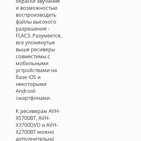
окраски звучания
и возможностью
воспроизводить
файлы высокого
разрешения -
FLAC3. Разумеется,
все упомянутые
выше ресиверы
совместимы с
мобильными
устройствами на
базе iOS и
некоторыми
Android-
смартфонами.
К ресиверам AVH-
X5700BT, AVH-
X3700DVD и AVH-
X2700BT можно
дополнительно