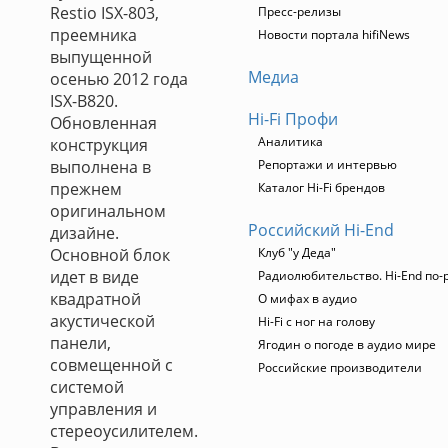
Restio ISX-803,
Пресс-релизы
преемника
Новости портала hifiNews
выпущенной
Медиа
осенью 2012 года
ISX-B820.
Hi-Fi Профи
Обновленная
Аналитика
конструкция
выполнена в
Репортажи и интервью
прежнем
Каталог Hi-Fi брендов
оригинальном
Российский Hi-End
дизайне.
Основной блок
Клуб "у Деда"
идет в виде
Радиолюбительство. Hi-End по-
квадратной
О мифах в аудио
акустической
Hi-Fi с ног на голову
панели,
Ягодин о погоде в аудио мире
совмещенной с
Российские производители
системой
управления и
стереоусилителем.