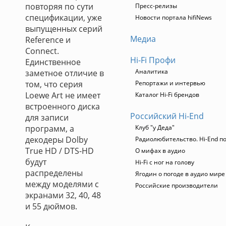
повторяя по сути
Пресс-релизы
спецификации, уже
Новости портала hifiNews
выпущенных серий
Медиа
Reference и
Connect.
Hi-Fi Профи
Единственное
Аналитика
заметное отличие в
том, что серия
Репортажи и интервью
Loewe Art не имеет
Каталог Hi-Fi брендов
встроенного диска
Российский Hi-End
для записи
программ, а
Клуб "у Деда"
декодеры Dolby
Радиолюбительство. Hi-End по
True HD / DTS-HD
О мифах в аудио
будут
Hi-Fi с ног на голову
распределены
Ягодин о погоде в аудио мире
между моделями с
Российские производители
экранами 32, 40, 48
и 55 дюймов.