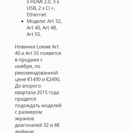
х HDMI 2.0, 3 х
USB, 2 х CI +,
Ethernet
Модели: Art 32,
Art 40, Art 48,
Art 55.
Новинки Loewe Art
40 и Art 55 появятся
в продаже с
ноября, по
рекомендованной
цене €1490 и €2490.
До второго
квартала 2015 года
придется
подождать моделей
с размером
экранов
диагоналей 32 и 48
дюймов.