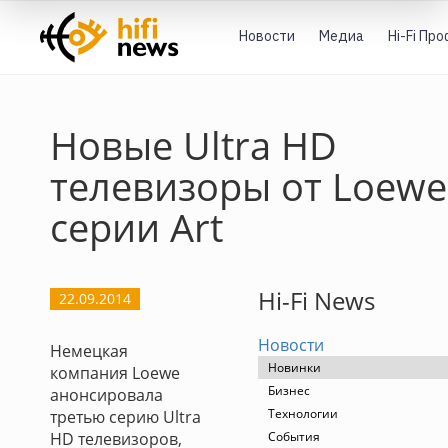
Новости
Медиа
Hi-Fi Пр
Новые Ultra HD
телевизоры от Loewe
серии Art
Hi-Fi News
22.09.2014
Новости
Немецкая
Новинки
компания Loewe
Бизнес
анонсировала
Технологии
третью серию Ultra
HD телевизоров,
События