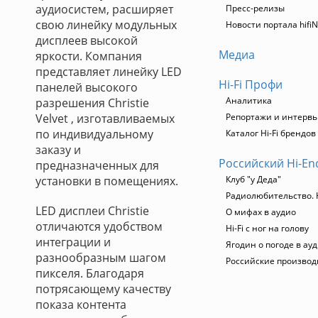
аудиосистем, расширяет
Пресс-релизы
свою линейку модульных
Новости портала hifi
дисплеев высокой
Медиа
яркости. Компания
представляет линейку LED
Hi-Fi Профи
панелей высокого
Аналитика
разрешения Christie
Velvet , изготавливаемых
Репортажи и интерв
по индивидуальному
Каталог Hi-Fi брендов
заказу и
Российский Hi-En
предназначенных для
установки в помещениях.
Клуб "у Деда"
Радиолюбительство. H
LED дисплеи Christie
О мифах в аудио
отличаются удобством
Hi-Fi с ног на голову
интеграции и
Ягодин о погоде в ау
разнообразным шагом
Российские производ
пикселя. Благодаря
потрясающему качеству
показа контента