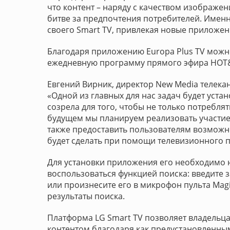
что контент – наряду с качеством изображе
битве за предпочтения потребителей. Имен
своего Smart TV, привлекая новые приложен
Благодаря приложению Europa Plus TV можн
ежедневную программу прямого эфира HOT&
Евгений Вирник, директор New Media телекан
«Одной из главных для нас задач будет уста
созрела для того, чтобы не только потреблят
будущем мы планируем реализовать участие 
также предоставить пользователям возможн
будет сделать при помощи телевизионного п
Для установки приложения его необходимо 
воспользоваться функцией поиска: введите 
или произнесите его в микрофон пульта Magi
результаты поиска.
Платформа LG Smart TV позволяет владельц
контентом благодаря как предустановленны