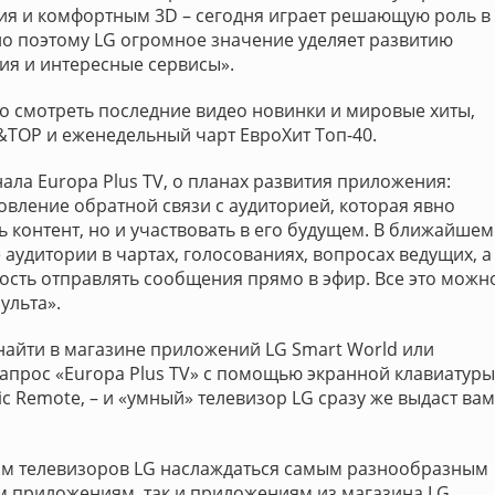
ния и комфортным 3D – сегодня играет решающую роль в
но поэтому LG огромное значение уделяет развитию
ия и интересные сервисы».
о смотреть последние видео новинки и мировые хиты,
TOP и еженедельный чарт ЕвроХит Топ-40.
ала Europa Plus TV, о планах развития приложения:
новление обратной связи с аудиторией, которая явно
ь контент, но и участвовать в его будущем. В ближайшем
аудитории в чартах, голосованиях, вопросах ведущих, а
ость отправлять сообщения прямо в эфир. Все это можн
ульта».
найти в магазине приложений LG Smart World или
запрос «Europa Plus TV» с помощью экранной клавиатуры
c Remote, – и «умный» телевизор LG сразу же выдаст вам
ам телевизоров LG наслаждаться самым разнообразным
м приложениям, так и приложениям из магазина LG