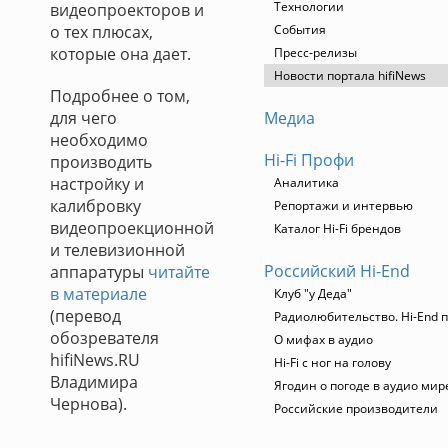
Технологии
видеопроекторов и
о тех плюсах,
События
которые она дает.
Пресс-релизы
Новости портала hifiNews
Подробнее о том,
для чего
Медиа
необходимо
Hi-Fi Профи
производить
настройку и
Аналитика
калибровку
Репортажи и интервью
видеопроекционной
Каталог Hi-Fi брендов
и телевизионной
Российский Hi-End
аппаратуры
читайте
в материале
Клуб "у Деда"
(перевод
Радиолюбительство. Hi-End п
обозревателя
О мифах в аудио
hifiNews.RU
Hi-Fi с ног на голову
Владимира
Ягодин о погоде в аудио мир
Чернова).
Российские производители