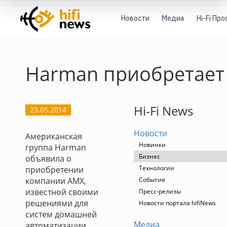
Новости
Медиа
Hi-Fi Пр
Harman приобретает
Hi-Fi News
23.05.2014
Новости
Американская
Новинки
группа Harman
Бизнес
объявила о
Технологии
приобретении
компании AMX,
События
известной своими
Пресс-релизы
решениями для
Новости портала hifiNews
систем домашней
Медиа
автоматизации,