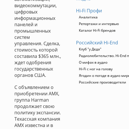
видеокоммутации,
Hi-Fi Профи
цифровых
Аналитика
информационных
панелей и
Репортажи и интервью
промышленных
Каталог Hi-Fi брендов
систем
Российский Hi-End
управления. Сделка,
стоимость которой
Клуб "у Деда"
составила $365 млн.,
Радиолюбительство. Hi-End п
ждет одобрения
О мифах в аудио
государственных
Hi-Fi с ног на голову
органов США.
Ягодин о погоде в аудио мир
Российские производители
С объявлением о
приобретении AMX,
группа Harman
продолжает свою
политику экспансии.
Техасская компания
AMX известна и в