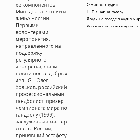
ее компонентов
О мифах в аудио
Минздрава России и
Hi-Fi с ног на голову
ФМБА России.
Ягодин о погоде в аудио ми
Первыми
Российские производители
волонтерами
мероприятия,
направленного на
поддержку
регулярного
донорства, стали
новый посол добрых
дел LG – Олег
Ходьков, российский
профессиональный
гандболист, призер
чемпионата мира по
гандболу (1999),
заслуженный мастер
спорта России,
принявший эстафету