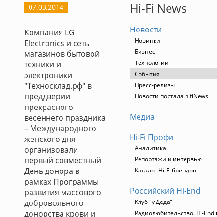
Hi-Fi News
07.03.2014
Новости
Компания LG
Новинки
Electronics и сеть
Бизнес
магазинов бытовой
Технологии
техники и
электроники
События
"Техносклад.рф" в
Пресс-релизы
преддверии
Новости портала hifiNews
прекрасного
Медиа
весеннего праздника
– Международного
Hi-Fi Профи
женского дня -
Аналитика
организовали
первый совместный
Репортажи и интервью
День донора в
Каталог Hi-Fi брендов
рамках Программы
Российский Hi-End
развития массового
добровольного
Клуб "у Деда"
донорства крови и
Радиолюбительство. Hi-End 