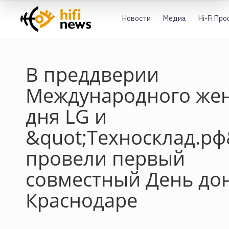
Новости
Медиа
Hi-Fi Пр
В преддверии
Международного жен
дня LG и
&quot;Техносклад.рф
провели первый
совместный День до
Краснодаре