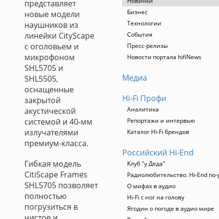
Новинки
представляет
Бизнес
новые модели
Технологии
наушников из
линейки CityScape
События
с оголовьем и
Пресс-релизы
микрофоном
Новости портала hifiNews
SHL5705 и
Медиа
SHL5505,
оснащенные
Hi-Fi Профи
закрытой
Аналитика
акустической
системой и 40-мм
Репортажи и интервью
излучателями
Каталог Hi-Fi брендов
премиум-класса.
Российский Hi-End
Гибкая модель
Клуб "у Деда"
CitiScape Frames
Радиолюбительство. Hi-End по-
SHL5705 позволяет
О мифах в аудио
полностью
Hi-Fi с ног на голову
погрузиться в
Ягодин о погоде в аудио мире
чистое и