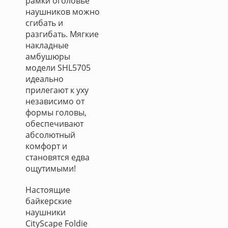
рамки оголовье
наушников можно
сгибать и
разгибать. Мягкие
накладные
амбушюры
модели SHL5705
идеально
прилегают к уху
независимо от
формы головы,
обеспечивают
абсолютный
комфорт и
становятся едва
ощутимыми!
Настоящие
байкерские
наушники
CityScape Foldie