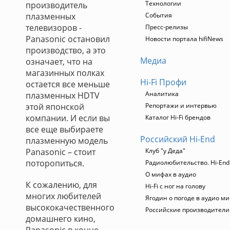
Технологии
производитель
плазменных
События
телевизоров -
Пресс-релизы
Panasonic остановил
Новости портала hifiNews
производство, а это
Медиа
означает, что на
магазинных полках
Hi-Fi Профи
остается все меньше
Аналитика
плазменных HDTV
этой японской
Репортажи и интервью
компании. И если вы
Каталог Hi-Fi брендов
все еще выбираете
Российский Hi-End
плазменную модель
Panasonic – стоит
Клуб "у Деда"
поторопиться.
Радиолюбительство. Hi-End
О мифах в аудио
К сожалению, для
Hi-Fi с ног на голову
многих любителей
Ягодин о погоде в аудио м
высококачественного
Российские производители
домашнего кино,