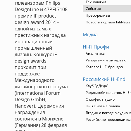
Технологии
телевизорам Philips
DesignLine и 47PFL7108
События
премии iF product
Пресс-релизы
design award 2014 –
Новости портала hifiNews
одной из самых
Медиа
престижных наград за
инновационный
Hi-Fi Профи
промышленный
Аналитика
дизайн. Конкурс iF
design awards
Репортажи и интервью
проходит при
Каталог Hi-Fi брендов
поддержке
Российский Hi-End
Международного
дизайнерского форума
Клуб "у Деда"
(International Forum
Радиолюбительство. Hi-En
Design GmbH,
О мифах в аудио
Hanover). Церемония
Hi-Fi с ног на голову
награждения
Ягодин о погоде в аудио 
состоится в Мюнхене
Российские производите
(Германия) 28 февраля