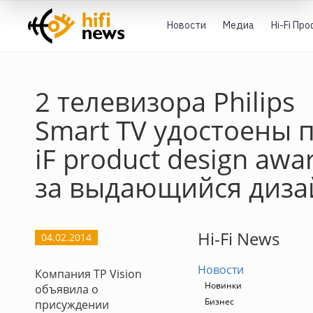
Новости
Медиа
Hi-Fi Пр
2 телевизора Philips
Smart TV удостоены 
iF product design awa
за выдающийся диза
Hi-Fi News
04.02.2014
Новости
Компания TP Vision
Новинки
объявила о
Бизнес
присуждении