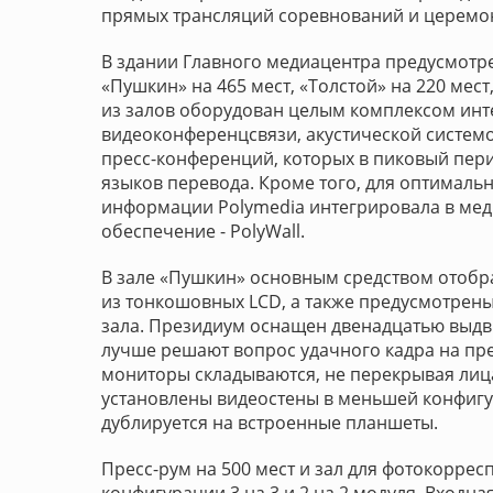
прямых трансляций соревнований и церемон
В здании Главного медиацентра предусмотре
«Пушкин» на 465 мест, «Толстой» на 220 мест
из залов оборудован целым комплексом инте
видеоконференцсвязи, акустической систем
пресс-конференций, которых в пиковый перио
языков перевода. Кроме того, для оптималь
информации Polymedia интегрировала в ме
обеспечение - PolyWall.
В зале «Пушкин» основным средством отоб
из тонкошовных LCD, а также предусмотрен
зала. Президиум оснащен двенадцатью выдв
лучше решают вопрос удачного кадра на пр
мониторы складываются, не перекрывая лица
установлены видеостены в меньшей конфигур
дублируется на встроенные планшеты.
Пресс-рум на 500 мест и зал для фотокорре