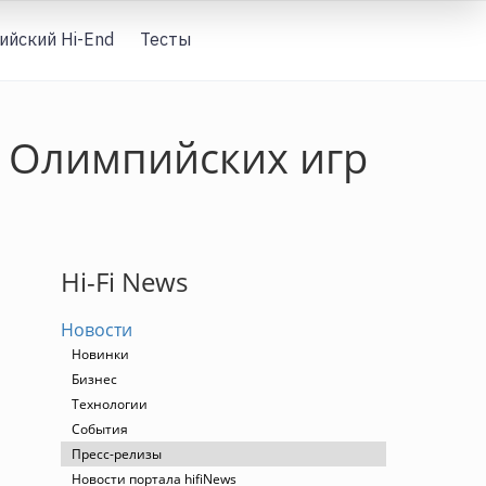
ийский Hi-End
Тесты
Вход
р Олимпийских игр
Hi-Fi News
Новости
Новинки
Бизнес
Технологии
События
Пресс-релизы
Новости портала hifiNews