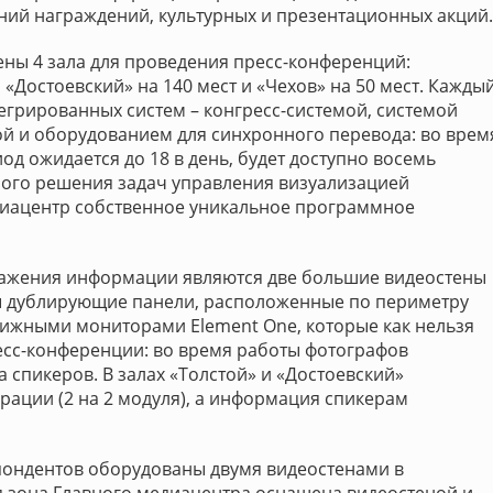
ий награждений, культурных и презентационных акций.
ны 4 зала для проведения пресс-конференций:
, «Достоевский» на 140 мест и «Чехов» на 50 мест. Кажды
грированных систем – конгресс-системой, системой
ой и оборудованием для синхронного перевода: во врем
д ожидается до 18 в день, будет доступно восемь
ного решения задач управления визуализацией
диацентр собственное уникальное программное
ражения информации являются две большие видеостены
ы дублирующие панели, расположенные по периметру
ижными мониторами Element One, которые как нельзя
есс-конференции: во время работы фотографов
 спикеров. В залах «Толстой» и «Достоевский»
ации (2 на 2 модуля), а информация спикерам
спондентов оборудованы двумя видеостенами в