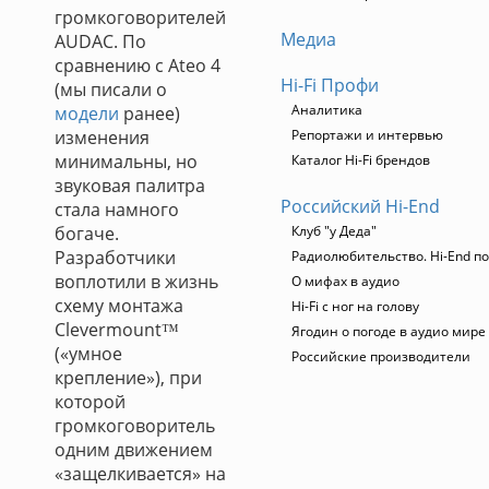
громкоговорителей
Медиа
AUDAC. По
сравнению с Ateo 4
Hi-Fi Профи
(мы писали о
Аналитика
модели
ранее)
изменения
Репортажи и интервью
минимальны, но
Каталог Hi-Fi брендов
звуковая палитра
Российский Hi-End
стала намного
богаче.
Клуб "у Деда"
Разработчики
Радиолюбительство. Hi-End по
воплотили в жизнь
О мифах в аудио
схему монтажа
Hi-Fi с ног на голову
Clevermount™
Ягодин о погоде в аудио мире
(«умное
Российские производители
крепление»), при
которой
громкоговоритель
одним движением
«защелкивается» на