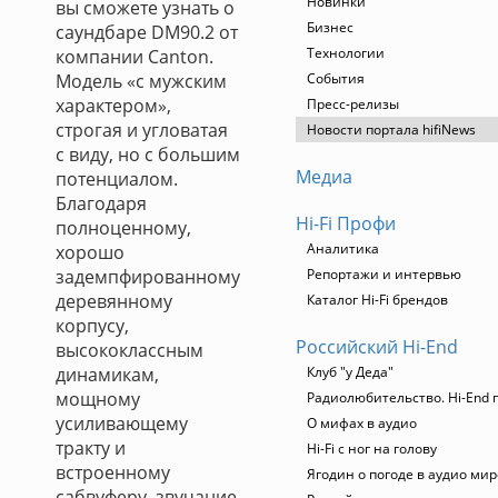
Новинки
вы сможете узнать о
Бизнес
саундбаре DM90.2 от
Технологии
компании Canton.
Модель «с мужским
События
характером»,
Пресс-релизы
строгая и угловатая
Новости портала hifiNews
с виду, но с большим
Медиа
потенциалом.
Благодаря
Hi-Fi Профи
полноценному,
Аналитика
хорошо
задемпфированному
Репортажи и интервью
деревянному
Каталог Hi-Fi брендов
корпусу,
Российский Hi-End
высококлассным
динамикам,
Клуб "у Деда"
мощному
Радиолюбительство. Hi-End 
усиливающему
О мифах в аудио
тракту и
Hi-Fi с ног на голову
встроенному
Ягодин о погоде в аудио мир
сабвуферу, звучание