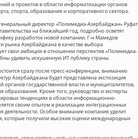
ний и проектов в области информатизации органов
орта, спорта, образования и корпоративного сектора.
и генеральный директор «Полимедиа-Азербайджан» Руфат
тавительства на ближайший год, подробно осветят
ифику разработок новой компании. Г-н Мамедов
ти рынка Азербайджана в качестве выбора
рует свои амбиции в отношении перспектив «Полимедиа-
бны удивить искушенную ИТ публику страны.
остоится сразу после пресс-конференции, вниманию
уктур Азербайджана будет представлена экспозиция
й органов государственной власти и муниципалитетов,
я образования. Кроме того, руководство и эксперты
мировых тенденциях в области информационно-
елятся своим опытом в реализации интеграционных
ля деятельности. Особое внимание компания уделит
, которые получили высокие оценки международных