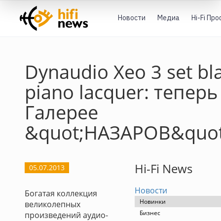
Новости
Медиа
Hi-Fi Пр
Dynaudio Xeo 3 set bl
piano lacquer: теперь
Галерее
&quot;НАЗАРОВ&quot
Hi-Fi News
05.07.2013
Новости
Богатая коллекция
Новинки
великолепных
Бизнес
произведений аудио-