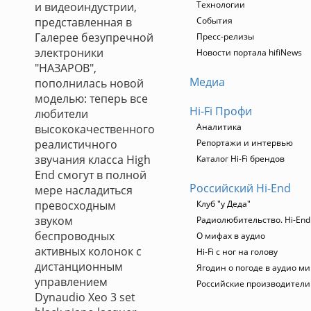
Технологии
и видеоиндустрии,
представленная в
События
Галерее безупречной
Пресс-релизы
электроники
Новости портала hifiNews
"НАЗАРОВ",
Медиа
пополнилась новой
моделью: теперь все
Hi-Fi Профи
любители
Аналитика
высококачественного
реалистичного
Репортажи и интервью
звучания класса High
Каталог Hi-Fi брендов
End смогут в полной
Российский Hi-End
мере насладиться
превосходным
Клуб "у Деда"
звуком
Радиолюбительство. Hi-End
беспроводных
О мифах в аудио
активных колонок с
Hi-Fi с ног на голову
дистанционным
Ягодин о погоде в аудио м
управлением
Российские производители
Dynaudio Xeo 3 set