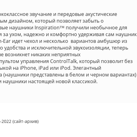
сококлассное звучание и передовые акустические
ым дизайном, который позволяет забыть о
ые наушники Inspiration™ получили необычное для
я за ухом, надежно и комфортно удерживая сам наушник
 In-Ear идет чехол и несколько вариантов амбушюр из
о удобства и исключительной звукоизоляции, теперь
не возникнет никаких неприятных
пультом управления ControlTalk, который позволит без
кой на iPhone, iPad или iPod. Элегантный
 (наушники представлены в белом и черном вариантах)
и наушники настоящей новой классикой.
2022 (сайт-архив)