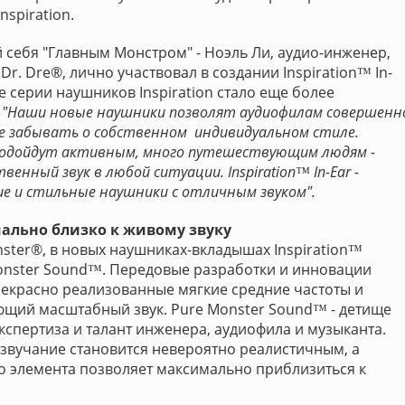
spiration.
себя "Главным Монстром" - Ноэль Ли, аудио-инженер,
r. Dre®, лично участвовал в создании Inspiration™ In-
е серии наушников Inspiration стало еще более
"Наши новые наушники позволят аудиофилам совершенн
не забывать о собственном индивидуальном стиле.
подойдут активным, много путешествующим людям -
енный звук в любой ситуации. Inspiration™ In-Ear -
ие и стильные наушники с отличным звуком".
мально близко к живому звуку
nster®, в новых наушниках-вкладышах Inspiration™
onster Sound™. Передовые разработки и инновации
рекрасно реализованные мягкие средние частоты и
щий масштабный звук. Pure Monster Sound™ - детище
кспертиза и талант инженера, аудиофила и музыканта.
звучание становится невероятно реалистичным, а
о элемента позволяет максимально приблизиться к