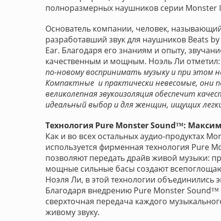
полноразмерных наушников серии Monster In
Основатель компании, человек, называющий 
разработавший звук для наушников Beats by D
Ear. Благодаря его знаниям и опыту, звучани
качественным и мощным. Ноэль Ли отметил:
по-новому воспринимать музыку и при этом 
Компактные и практически невесомые, они 
великолепная звукоизоляция обеспечит качеств
идеальный выбор и для женщин, ищущих легк
Технология Pure Monster Sound™: Макси
Как и во всех остальных аудио-продуктах Mo
используется фирменная технология Pure M
позволяют передать драйв живой музыки: п
мощные сильные басы создают всепоглощаю
Ноэля Ли, в этой технологии объединились э
Благодаря внедрению Pure Monster Sound™ 
сверхточная передача каждого музыкальног
живому звуку.