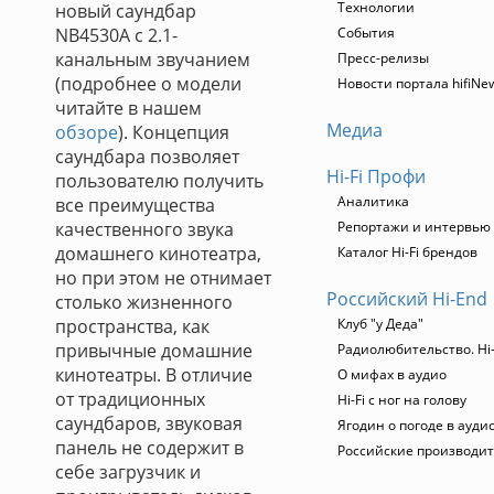
Технологии
новый саундбар
NB4530A с 2.1-
События
канальным звучанием
Пресс-релизы
(подробнее о модели
Новости портала hifiNe
читайте в нашем
Медиа
обзоре
). Концепция
саундбара позволяет
Hi-Fi Профи
пользователю получить
Аналитика
все преимущества
качественного звука
Репортажи и интервью
домашнего кинотеатра,
Каталог Hi-Fi брендов
но при этом не отнимает
Российский Hi-End
столько жизненного
пространства, как
Клуб "у Деда"
привычные домашние
Радиолюбительство. Hi-
кинотеатры. В отличие
О мифах в аудио
от традиционных
Hi-Fi с ног на голову
саундбаров, звуковая
Ягодин о погоде в ауди
панель не содержит в
Российские производи
себе загрузчик и