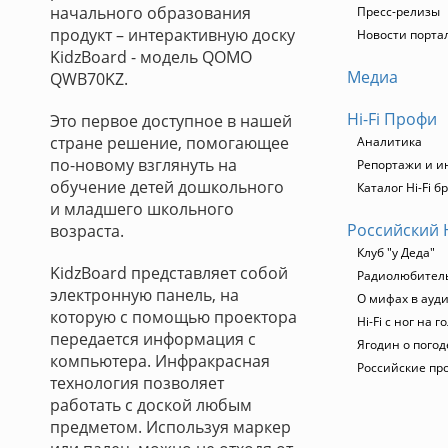
начального образования
Пресс-релизы
продукт – интерактивную доску
Новости портал
KidzBoard - модель QOMO
Медиа
QWB70KZ.
Hi-Fi Профи
Это первое доступное в нашей
стране решение, помогающее
Аналитика
по-новому взглянуть на
Репортажи и и
обучение детей дошкольного
Каталог Hi-Fi б
и младшего школьного
Российский 
возраста.
Клуб "у Деда"
KidzBoard представляет собой
Радиолюбительс
электронную панель, на
О мифах в ауд
которую с помощью проектора
Hi-Fi с ног на г
передается информация с
Ягодин о погод
компьютера. Инфракрасная
Российские пр
технология позволяет
работать с доской любым
предметом. Используя маркер