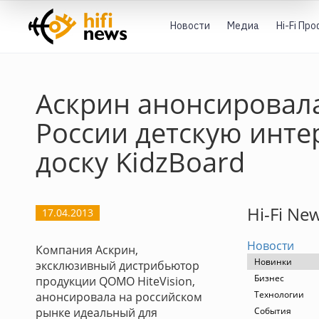
Новости
Медиа
Hi-Fi Пр
Аскрин анонсировал
России детскую инт
доску KidzBoard
Hi-Fi Ne
17.04.2013
Новости
Компания Аскрин,
Новинки
эксклюзивный дистрибьютор
Бизнес
продукции QOMO HiteVision,
Технологии
анонсировала на российском
рынке идеальный для
События