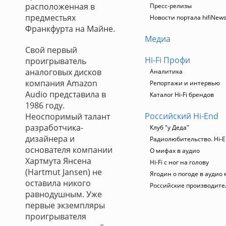
расположенная в
Пресс-релизы
предместьях
Новости портала hifiNew
Франкфурта на Майне.
Медиа
Свой первый
Hi-Fi Профи
проигрыватель
аналоговых дисков
Аналитика
компания Amazon
Репортажи и интервью
Audio представила в
Каталог Hi-Fi брендов
1986 году.
Российский Hi-End
Неоспоримый талант
разработчика-
Клуб "у Деда"
дизайнера и
Радиолюбительство. Hi-E
основателя компании
О мифах в аудио
Хартмута Янсена
Hi-Fi с ног на голову
(Hartmut Jansen) не
Ягодин о погоде в аудио
оставила никого
Российские производите
равнодушным. Уже
первые экземпляры
проигрывателя