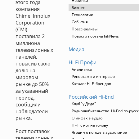
Новинки
этого года
Бизнес
компания
Технологии
Chimei Innolux
Corporation
События
(CMI)
Пресс-релизы
поставила 2
Новости портала hifiNews
миллиона
Медиа
телевизионных
панелей,
Hi-Fi Профи
повысив свою
Аналитика
долю на
мировом
Репортажи и интервью
рынке до 50%
Каталог Hi-Fi брендов
за указанный
Российский Hi-End
период,
сообщили
Клуб "у Деда"
наблюдатели
Радиолюбительство. Hi-End по-русс
рынка.
О мифах в аудио
Hi-Fi с ног на голову
Рост поставок
Ягодин о погоде в аудио мире
телевизионных