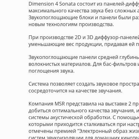
Dimension 4 Sonata состоит из панелей-диф
максимального качества звука без сложных 
Звукопоглощающие блоки и панели были ра
новым технологиям производства.
При производстве 2D и 3D диффузор-панеле
уменьшающие вес продукции, придавая ей п
Звукопоглощающие панели средней глубины
волокнистых материалов. Для бас-фильтров 
поглощения звука.
Система позволяет создать звуковое простра
сосредоточится на качестве звучания.
Компания MSR представила на выставке 2 п
добиться оптимального качества звучания, 
системы акустической обработки. С помощь
которыми приходится сталкиваться при наст
отмечены премией "Электронный образ жизни
систем звукоизоляции для домашних киноте